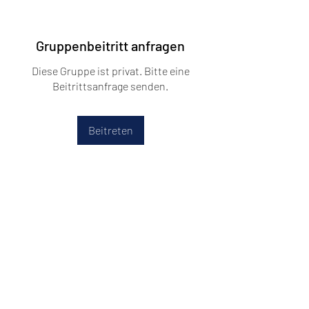
Gruppenbeitritt anfragen
Diese Gruppe ist privat. Bitte eine
Beitrittsanfrage senden.
Beitreten
Info
Alles rund um unsere Clubmitglieder,
von Vorstellungen über
...
Weiterlesen