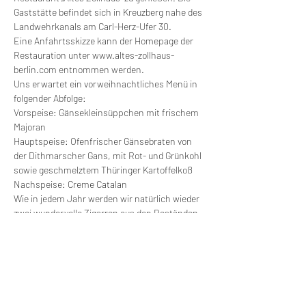
Gaststätte befindet sich in Kreuzberg nahe des 
Landwehrkanals am Carl-Herz-Ufer 30.

Eine Anfahrtsskizze kann der Homepage der 
Restauration unter www.altes-zollhaus-
berlin.com entnommen werden.
Uns erwartet ein vorweihnachtliches Menü in 
folgender Abfolge:

Vorspeise: Gänsekleinsüppchen mit frischem 
Majoran

Hauptspeise: Ofenfrischer Gänsebraten von 
der Dithmarscher Gans, mit Rot- und Grünkohl 
sowie geschmelztem Thüringer Kartoffelkoß

Nachspeise: Creme Catalan
Wie in jedem Jahr werden wir natürlich wieder 
zwei wundervolle Zigarren aus den Beständen 
von Dr. Max Herzog genießen.
Die Getränke können individuell in der 
gewünschten Menge und Preislage aus Hahn 
und Flasche von jedem Gast selbst geordert 
und gezahlt werden.
Eine verbindliche Anmeldung, einschließlich 