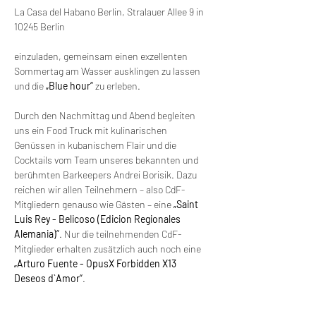
La Casa del Habano Berlin, Stralauer Allee 9 in 
10245 Berlin
einzuladen, gemeinsam einen exzellenten 
Sommertag am Wasser ausklingen zu lassen 
und die 
„Blue hour“ 
zu erleben.
Durch den Nachmittag und Abend begleiten 
uns ein Food Truck mit kulinarischen 
Genüssen in kubanischem Flair und die 
Cocktails vom Team unseres bekannten und 
berühmten Barkeepers Andrei Borisik. Dazu 
reichen wir allen Teilnehmern – also CdF- 
Mitgliedern genauso wie Gästen – eine 
„Saint 
Luis Rey - Belicoso (Edicion Regionales 
Alemania)“
. Nur die teilnehmenden CdF-
Mitglieder erhalten zusätzlich auch noch eine 
„Arturo Fuente - OpusX Forbidden X13 
Deseos d`Amor“
.
Die Teilnahme kostet 
EUR 95,00
 pro Person 