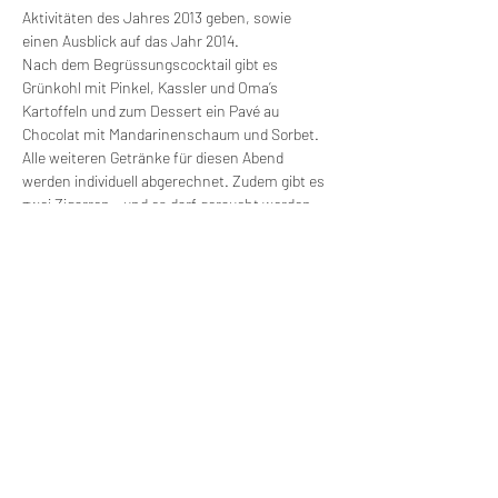
Aktivitäten des Jahres 2013 geben, sowie 
einen Ausblick auf das Jahr 2014.
Nach dem Begrüssungscocktail gibt es 
Grünkohl mit Pinkel, Kassler und Oma’s 
Kartoffeln und zum Dessert ein Pavé au 
Chocolat mit Mandarinenschaum und Sorbet. 
Alle weiteren Getränke für diesen Abend 
werden individuell abgerechnet. Zudem gibt es 
zwei Zigarren – und es darf geraucht werden 
(geschlossene Gesellschaft)!
Datum: 16. Januar 2014 offizieller Teil 19.00 Uhr 
– 22.00 Uhr
Ort: Markus Semmler – Kochkunst & 
Ereignisse (Sächsische Straße 7 in 10707 
Berlin Charlottenburg)
Diese Veranstaltung teilen